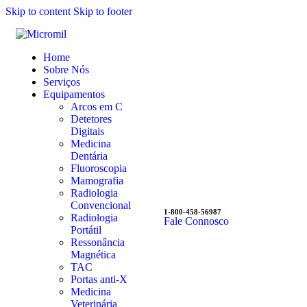
Skip to content
Skip to footer
Home
Sobre Nós
Serviços
Equipamentos
Arcos em C
Detetores
Digitais
Medicina
Dentária
Fluoroscopia
Mamografia
Radiologia
Convencional
1-800-458-56987
Radiologia
Fale Connosco
Portátil
Ressonância
Magnética
TAC
Portas anti-X
Medicina
Veterinária