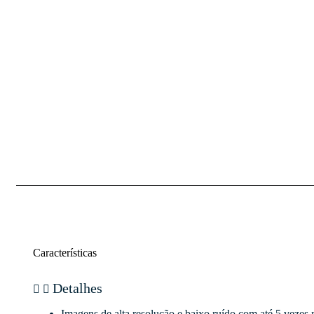
Características
Detalhes
Imagens de alta resolução e baixo ruído com até 5 vezes