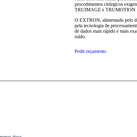
procedimentos cirúrgicos exi
TRUIMAGE e TRUMOTION propor
O EXTRON, alimentado pelo det
pela tecnologia de processamen
de dados mais rápido e mais ex
ruído.
Pedir orçamento
 menos dose