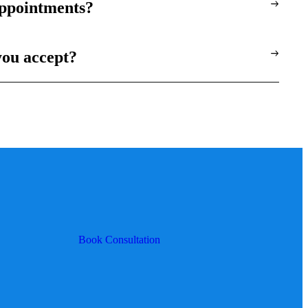
appointments?
you accept?
Book Consultation