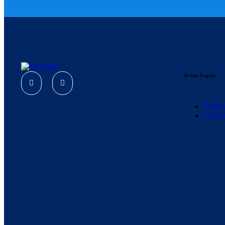
Avisos Legais
Políti
Livro 