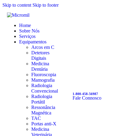
Skip to content
Skip to footer
Home
Sobre Nós
Serviços
Equipamentos
Arcos em C
Detetores
Digitais
Medicina
Dentária
Fluoroscopia
Mamografia
Radiologia
Convencional
1-800-458-56987
Radiologia
Fale Connosco
Portátil
Ressonância
Magnética
TAC
Portas anti-X
Medicina
Veterinária