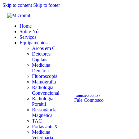
Skip to content
Skip to footer
Home
Sobre Nós
Serviços
Equipamentos
Arcos em C
Detetores
Digitais
Medicina
Dentária
Fluoroscopia
Mamografia
Radiologia
Convencional
1-800-458-56987
Radiologia
Fale Connosco
Portátil
Ressonância
Magnética
TAC
Portas anti-X
Medicina
Veterinária