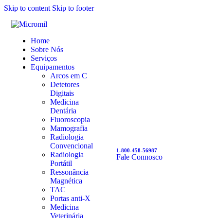
Skip to content
Skip to footer
Home
Sobre Nós
Serviços
Equipamentos
Arcos em C
Detetores
Digitais
Medicina
Dentária
Fluoroscopia
Mamografia
Radiologia
Convencional
1-800-458-56987
Radiologia
Fale Connosco
Portátil
Ressonância
Magnética
TAC
Portas anti-X
Medicina
Veterinária